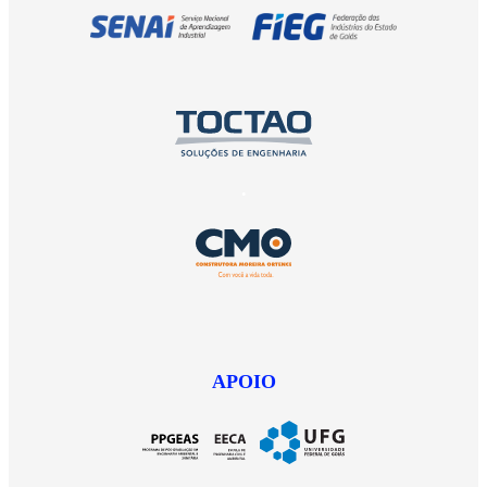
.
.
APOIO